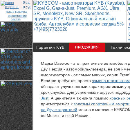
0
ед.
0
руб.
ваша корзина
оформление
заказа
Гарантия KYB
Техничес
ПРОДУКЦИЯ
Марка Daewoo - это практичные автомобили д
Дэу Нексия - автомобиль-легенда, не зря им
амортизаторов - от самых мягких, серии Prem
Если же требуется просто
замена штатных ам
обладают улучшенными характеристиками упр
срок службы. Для усиленных нагрузок подойд
Just
. А ценителям тюнинга помимо
красных р
присмотреться к
золотым спортивным амортиз
на Дэу с гарантией
можно в магазине KYBCOM п
по Москве и всей России.