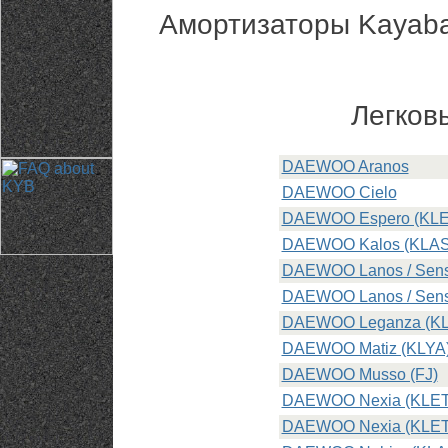
Амортизаторы Kayaba
Легков
DAEWOO Aranos
DAEWOO Cielo
DAEWOO Espero (KLE
DAEWOO Kalos (KLAS
DAEWOO Lanos / Sens
DAEWOO Lanos / Sens
DAEWOO Leganza (KL
DAEWOO Matiz (KLYA
DAEWOO Musso (FJ)
DAEWOO Nexia (KLE
DAEWOO Nexia (KLE