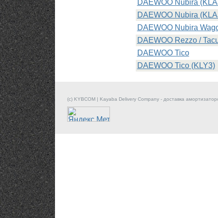
DAEWOO Nubira (KLA
DAEWOO Nubira (KLA
DAEWOO Nubira Wago
DAEWOO Rezzo / Tac
DAEWOO Tico
DAEWOO Tico (KLY3)
(c) KYBCOM | Kayaba Delivery Company - доставка амортизатор