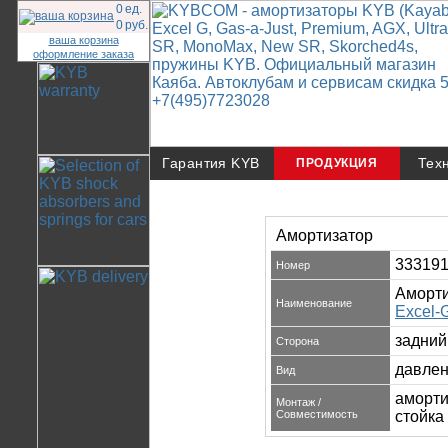
0
ед.
0
руб.
ваша корзина
оформление заказа
Гарантия KYB
Тех
ПРОДУКЦИЯ
Амортизатор
33319
Номер
Аморти
Наименование
Excel-
задний
Сторона
давлен
Вид
аморт
Монтаж /
Совместимость
стойка