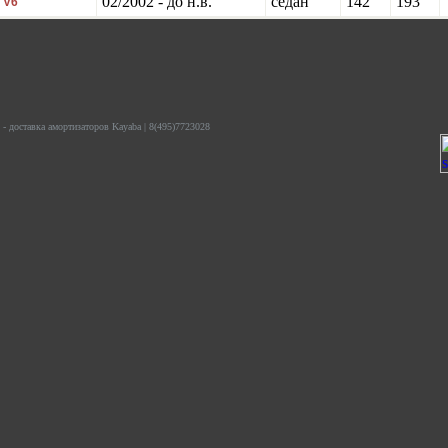
02/2002 - до н.в.
седан
142
193
 V6
- доставка амортизаторов Kayaba | 8(495)7723028