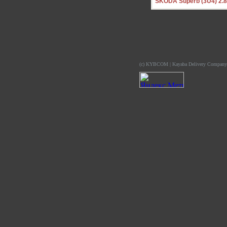
SKODA Superb (3U4) 2.8
(c) KYBCOM | Kayaba Delivery Company 