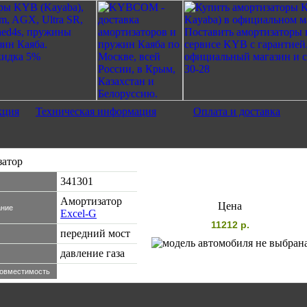
кция
Техническая информация
Оплата и доставка
затор
341301
Амортизатор
Цена
ние
Excel-G
11212 р.
передний мост
давление газа
Совместимость