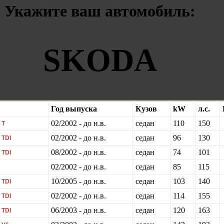
Укажите ваш автомобиль:
SKODA
Год выпуска
Кузов
kW
л.с.
02/2002 - до н.в.
седан
110
150
 T
02/2002 - до н.в.
седан
96
130
 TDI
08/2002 - до н.в.
седан
74
101
 TDI
02/2002 - до н.в.
седан
85
115
10/2005 - до н.в.
седан
103
140
 TDI
02/2002 - до н.в.
седан
114
155
 TDI
06/2003 - до н.в.
седан
120
163
 TDI