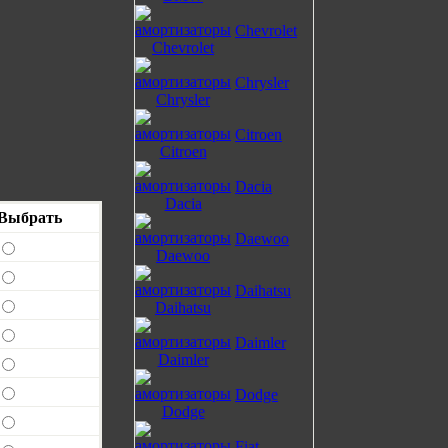
Chevrolet
Chrysler
Citroen
Dacia
Выбрать
Daewoo
Daihatsu
Daimler
Dodge
Fiat