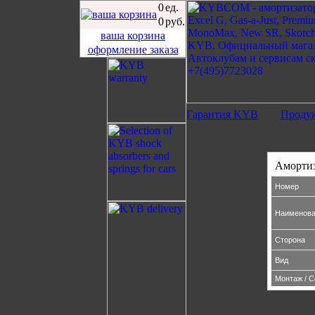
0
ед.
0
руб.
ваша корзина
оформление заказа
Гарантия KYB
Проду
Аморти
Номер
Наименова
Сторона
Вид
Монтаж / 