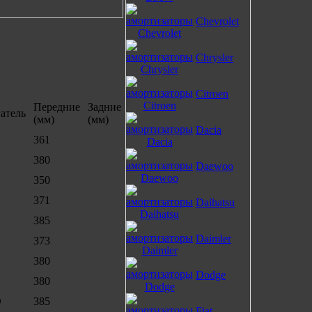
Chevrolet
Chrysler
Citroen
Передние
Задние
атель
(мм)
(мм)
Dacia
361
380
Daewoo
350
371
Daihatsu
385
Daimler
373
380
Dodge
380
D
385
Fiat