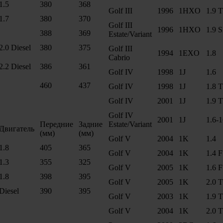
1.5
380
368
Golf III
1996
1HXO
1.9 
1.7
380
370
Golf III
1996
1HXO
1.9 
388
369
Estate/Variant
2.0 Diesel
380
375
Golf III
1994
1EXO
1.8
Cabrio
2.2 Diesel
386
361
Golf IV
1998
1J
1.6
460
437
Golf IV
1998
1J
1.8 
Golf IV
2001
1J
1.9 
Golf IV
2001
1J
1.6-
Передние
Задние
Estate/Variant
Двигатель
(мм)
(мм)
Golf V
2004
1K
1.4
1.8
405
365
Golf V
2004
1K
1.4 F
1.3
355
325
Golf V
2005
1K
1.6 F
1.8
398
395
Golf V
2005
1K
2.0 
Diesel
390
395
Golf V
2003
1K
1.9 
Golf V
2004
1K
2.0 