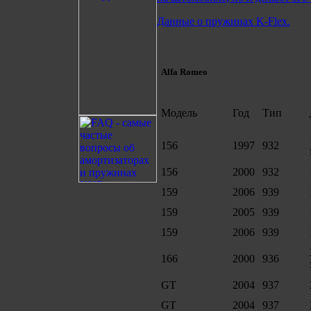
Данные о пружинах K-Flex.
Alfa Romeo
Модель
Год
Тип
156
1997
932
156
2000
932
159
2006
939
159
2005
939
159
2006
939
166
2000
936
GT
2004
937
GT
2004
937