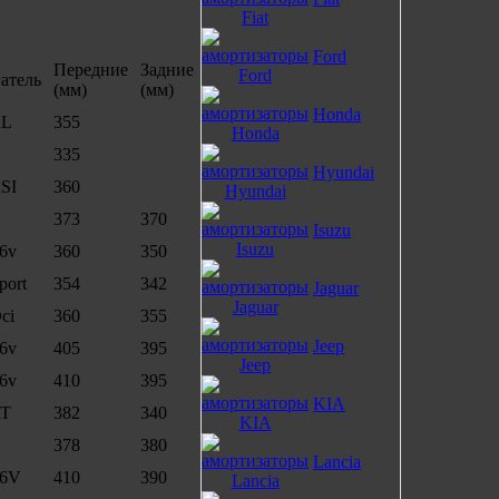
Ford
Передние
Задние
атель
(мм)
(мм)
Honda
RL
355
335
Hyundai
RSI
360
373
370
Isuzu
16v
360
350
port
354
342
Jaguar
ci
360
355
Jeep
16v
405
395
16v
410
395
KIA
RT
382
340
378
380
Lancia
16V
410
390