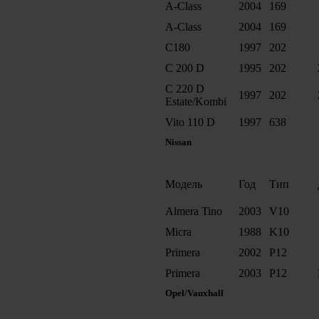
A-Class
2004
169
A-Class
2004
169
C180
1997
202
C 200 D
1995
202
C 220 D
1997
202
Estate/Kombi
Vito 110 D
1997
638
Nissan
Модель
Год
Тип
Almera Tino
2003
V10
Micra
1988
K10
Primera
2002
P12
Primera
2003
P12
Opel/Vauxhall