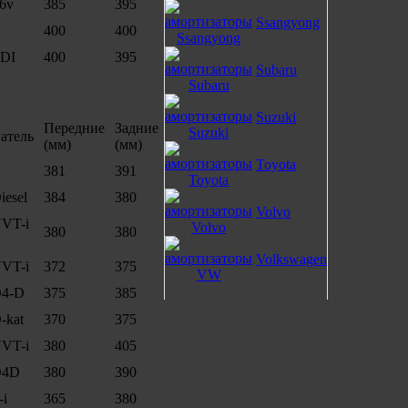
16v
385
395
Ssangyong
400
400
TDI
400
395
Subaru
Suzuki
Передние
Задние
атель
(мм)
(мм)
Toyota
381
391
iesel
384
380
Volvo
VVT-i
380
380
Volkswagen
VVT-i
372
375
D4-D
375
385
-kat
370
375
VVT-i
380
405
D4D
380
390
i
365
380