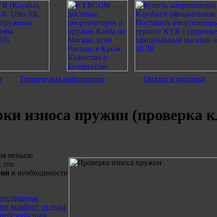
я
Техническая информация
Оплата и доставка
рки износа пружин (проверка к
ля меньше
 это
жин
и необходимости
неисправные
ают комфорт от езды
 небезопасным.