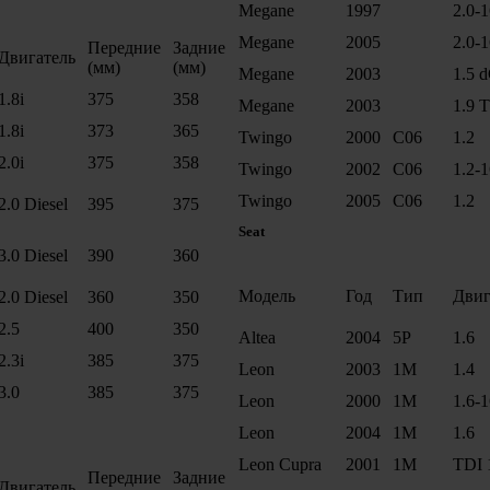
Megane
1997
2.0-
Megane
2005
2.0-
Передние
Задние
Двигатель
(мм)
(мм)
Megane
2003
1.5 d
1.8i
375
358
Megane
2003
1.9 
1.8i
373
365
Twingo
2000
C06
1.2
2.0i
375
358
Twingo
2002
C06
1.2-
Twingo
2005
C06
1.2
2.0 Diesel
395
375
Seat
3.0 Diesel
390
360
Модель
Год
Тип
Двиг
2.0 Diesel
360
350
2.5
400
350
Altea
2004
5P
1.6
2.3i
385
375
Leon
2003
1M
1.4
3.0
385
375
Leon
2000
1M
1.6-
Leon
2004
1M
1.6
Leon Cupra
2001
1M
TDI 
Передние
Задние
Двигатель