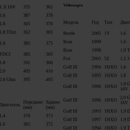
Volkswagen
1.3i 16V
355
362
1.6
387
379
Модель
Год
Тип
Двиг
1.8
365
370
1.8 TDci
362
365
Beetle
2005
1Y
1.6
Bora
1999
1.6
1.6
385
375
Bora
1998
1.9 
TDCI
385
385
Fox
2005
5Z
1.2 3
1.8
391
360
Golf III
1994
1HXO
1.6
2.0
405
410
Golf III
1993
1HXO
1.8
2.0 Ghia
395
405
1.8 G
Golf III
1996
1HXO
16V
2.0 G
Golf III
1996
1HXO
Передние
Задние
16V
Двигатель
(мм)
(мм)
Golf III
1993
1HXO
1.9 D
1.4
378
373
Golf III
1997
1HXO
1.9 D
1.6
365
372
Golf III
1994
1HXO
1.9 