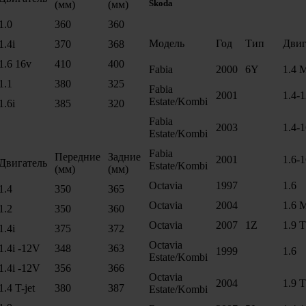
Skoda
(мм)
(мм)
1.0
360
360
Модель
Год
Тип
Двиг
1.4i
370
368
1.6 16v
410
400
Fabia
2000
6Y
1.4 
1.1
380
325
Fabia
2001
1.4-
Estate/Kombi
1.6i
385
320
Fabia
2003
1.4-
Estate/Kombi
Fabia
Передние
Задние
2001
1.6-
Двигатель
Estate/Kombi
(мм)
(мм)
Octavia
1997
1.6
1.4
350
365
Octavia
2004
1.6 
1.2
350
360
Octavia
2007
1Z
1.9 
1.4i
375
372
Octavia
1.4i -12V
348
363
1999
1.6
Estate/Kombi
1.4i -12V
356
366
Octavia
2004
1.9 
1.4 T-jet
380
387
Estate/Kombi