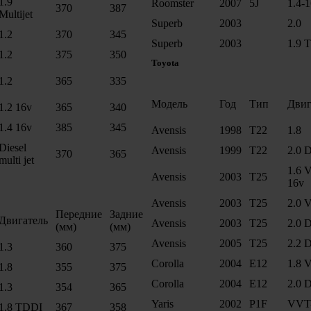
1.9
Roomster
2007
5J
1.4-
370
387
Multijet
Superb
2003
2.0
1.2
370
345
Superb
2003
1.9 
1.2
375
350
Toyota
1.2
365
335
Модель
Год
Тип
Двиг
1.2 16v
365
340
1.4 16v
385
345
Avensis
1998
T22
1.8
Diesel
Avensis
1999
T22
2.0 D
370
365
multi jet
1.6 
Avensis
2003
T25
16v
Avensis
2003
T25
2.0 
Передние
Задние
Двигатель
Avensis
2003
T25
2.0 
(мм)
(мм)
Avensis
2005
T25
2.2 D
1.3
360
375
Corolla
2004
E12
1.8 
1.8
355
375
Corolla
2004
E12
2.0 
1.3
354
365
Yaris
2002
P1F
VVT-
1.8 TDDI
367
358