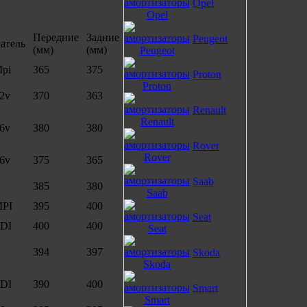
Opel
Передние
Задние
Peugeot
атель
(мм)
(мм)
Mpi
365
375
Proton
12v
370
363
Renault
16v
380
380
Rover
16v
375
365
Saab
385
380
MPI
395
400
Seat
TDI
400
400
394
397
Skoda
TDI
390
400
Smart