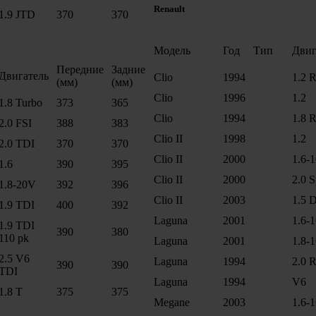
Renault
1.9 JTD
370
370
Модель
Год
Тип
Двиг
Передние
Задние
Двигатель
Clio
1994
1.2 
(мм)
(мм)
Clio
1996
1.2
1.8 Turbo
373
365
Clio
1994
1.8 
2.0 FSI
388
383
Clio II
1998
1.2
2.0 TDI
370
370
Clio II
2000
1.6-
1.6
390
395
Clio II
2000
2.0 S
1.8-20V
392
396
Clio II
2003
1.5 D
1.9 TDI
400
392
Laguna
2001
1.6-
1.9 TDI
390
380
110 pk
Laguna
2001
1.8-
2.5 V6
Laguna
1994
2.0 
390
390
TDI
Laguna
1994
V6
1.8 T
375
375
Megane
2003
1.6-