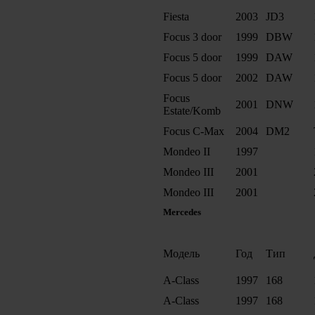
Fiesta
2003
JD3
Focus 3 door
1999
DBW
Focus 5 door
1999
DAW
Focus 5 door
2002
DAW
Focus
2001
DNW
Estate/Komb
Focus C-Max
2004
DM2
Mondeo II
1997
Mondeo III
2001
Mondeo III
2001
Mercedes
Модель
Год
Тип
A-Class
1997
168
A-Class
1997
168