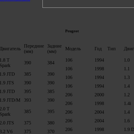
Peugeot
Передние
Задние
Двигатель
Модель
Год
Тип
Двиг
(мм)
(мм)
1.8 T
106
1994
1.0
390
384
Spark
106
1998
1.1
1.9 JTD
385
390
106
1994
1.3
1.9 JTS
390
390
106
1994
1.4
1.9 JTD
395
385
206
2000
1.2
1.9 JTD/M
393
390
206
1998
1.4i
2.0 T
385
395
206
2004
1.4
Spark
206
2004
1.6
2.0 JTS
375
380
206
1998
1.9 
3.2 V6
375
370