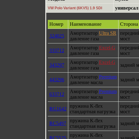
универсал
VW Polo Variant (6KV5) 1.9 SDI
Номер
Наименование
Сторона
Амортизатор
Ultra SR
передни
324025
давление газа
мост
Амортизатор
Excel-G
передни
333712
давление газа
мост
Амортизатор
Excel-G
343297
задний м
давление газа
Амортизатор
Premium
443296
задний м
давление масла
Амортизатор
Premium
передни
633712
давление масла
мост
пружина K-flex
передни
RG1642
стандартная нагрузка
мост
пружина K-flex
RC5497
задний м
стандартная нагрузка
пружина K-flex
RC5525
задний м