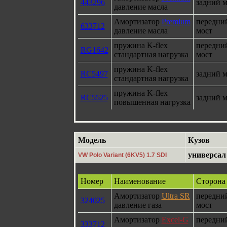
443296
задний м
давление масла
Амортизатор
Premium
передни
633712
давление масла
мост
пружина K-flex
передни
RG1642
стандартная нагрузка
мост
пружина K-flex
RC5497
задний м
стандартная нагрузка
пружина K-flex
RC5525
задний м
повышенная нагрузка
Модель
Кузов
универсал
VW Polo Variant (6KV5) 1.7 SDI
Номер
Наименование
Сторона
Амортизатор
Ultra SR
передни
324025
давление газа
мост
Амортизатор
Excel-G
передни
333712