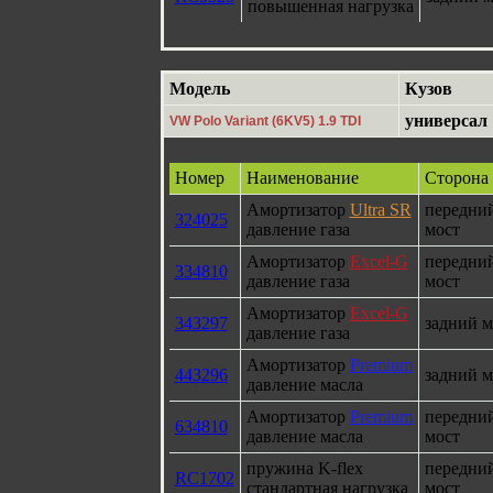
повышенная нагрузка
Модель
Кузов
универсал
VW Polo Variant (6KV5) 1.9 TDI
Номер
Наименование
Сторона
Амортизатор
Ultra SR
передни
324025
давление газа
мост
Амортизатор
Excel-G
передни
334810
давление газа
мост
Амортизатор
Excel-G
343297
задний м
давление газа
Амортизатор
Premium
443296
задний м
давление масла
Амортизатор
Premium
передни
634810
давление масла
мост
пружина K-flex
передни
RC1702
стандартная нагрузка
мост