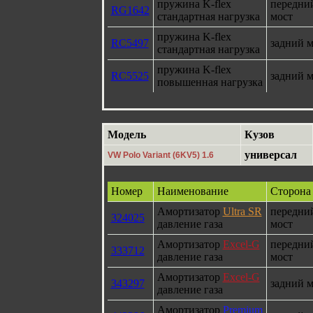
пружина K-flex
передни
RG1642
стандартная нагрузка
мост
пружина K-flex
RC5497
задний м
стандартная нагрузка
пружина K-flex
RC5525
задний м
повышенная нагрузка
Модель
Кузов
универсал
VW Polo Variant (6KV5) 1.6
Номер
Наименование
Сторона
Амортизатор
Ultra SR
передни
324025
давление газа
мост
Амортизатор
Excel-G
передни
333712
давление газа
мост
Амортизатор
Excel-G
343297
задний м
давление газа
Амортизатор
Premium