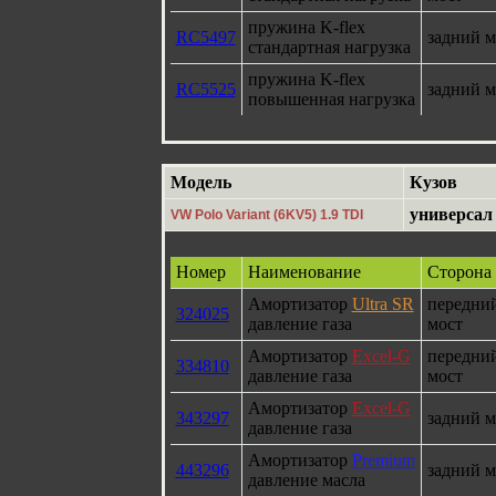
пружина K-flex
RC5497
задний м
стандартная нагрузка
пружина K-flex
RC5525
задний м
повышенная нагрузка
Модель
Кузов
универсал
VW Polo Variant (6KV5) 1.9 TDI
Номер
Наименование
Сторона
Амортизатор
Ultra SR
передни
324025
давление газа
мост
Амортизатор
Excel-G
передни
334810
давление газа
мост
Амортизатор
Excel-G
343297
задний м
давление газа
Амортизатор
Premium
443296
задний м
давление масла