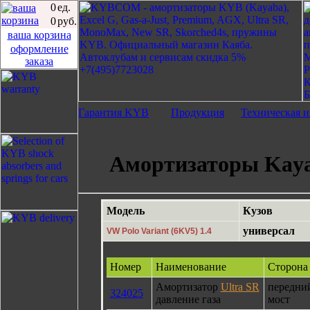
0
ед.
0
руб.
ваша корзина
оформление
заказа
Гарантия KYB
Продукция
Техническая 
Амортизаторы Kayab
Модель
Кузов
универсал
VW Polo Variant (6KV5) 1.4
Номер
Наименование
Сторона
Амортизатор
Ultra SR
передни
324025
давление газа
мост