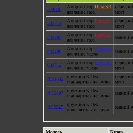
Амортизатор
Ultra SR
передни
324025
давление газа
мост
Амортизатор
Excel-G
передни
333712
давление газа
мост
Амортизатор
Excel-G
343297
задний м
давление газа
Амортизатор
Premium
443296
задний м
давление масла
Амортизатор
Premium
передни
633712
давление масла
мост
пружина K-flex
передни
RG1642
стандартная нагрузка
мост
пружина K-flex
RC5497
задний м
стандартная нагрузка
пружина K-flex
RC5525
задний м
повышенная нагрузка
Модель
Кузов