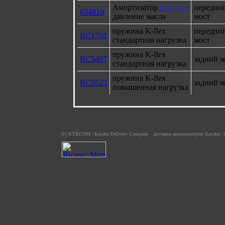
Амортизатор
Premium
передни
634810
давление масла
мост
пружина K-flex
передни
RC1702
стандартная нагрузка
мост
пружина K-flex
RC5497
задний м
стандартная нагрузка
пружина K-flex
RC5525
задний м
повышенная нагрузка
(c) KYBCOM | Kayaba Delivery Company - доставка амортизаторов Kayaba | 