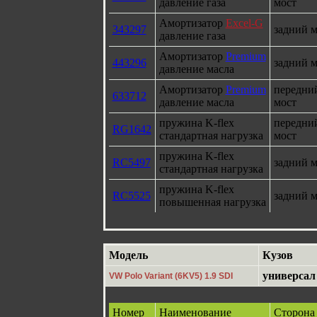
давление газа
мост
Амортизатор
Excel-G
343297
задний м
давление газа
Амортизатор
Premium
443296
задний м
давление масла
Амортизатор
Premium
передни
633712
давление масла
мост
пружина K-flex
передни
RG1642
стандартная нагрузка
мост
пружина K-flex
RC5497
задний м
стандартная нагрузка
пружина K-flex
RC5525
задний м
повышенная нагрузка
Модель
Кузов
универсал
VW Polo Variant (6KV5) 1.9 SDI
Номер
Наименование
Сторона