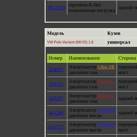
пружина K-flex
RC5525
задний м
повышенная нагрузка
Модель
Кузов
универсал
VW Polo Variant (6KV5) 1.6
Номер
Наименование
Сторона
Амортизатор
Ultra SR
передни
324025
давление газа
мост
Амортизатор
Excel-G
передни
333712
давление газа
мост
Амортизатор
Excel-G
343297
задний м
давление газа
Амортизатор
Premium
443296
задний м
давление масла
Амортизатор
Premium
передни
633712
давление масла
мост