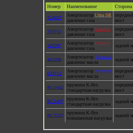
Номер
Наименование
Сторона
Амортизатор
Ultra SR
передни
324025
давление газа
мост
Амортизатор
Excel-G
передни
333712
давление газа
мост
Амортизатор
Excel-G
343297
задний м
давление газа
Амортизатор
Premium
443296
задний м
давление масла
Амортизатор
Premium
передни
633712
давление масла
мост
пружина K-flex
передни
RG1642
стандартная нагрузка
мост
пружина K-flex
RC5497
задний м
стандартная нагрузка
пружина K-flex
RC5525
задний м
повышенная нагрузка