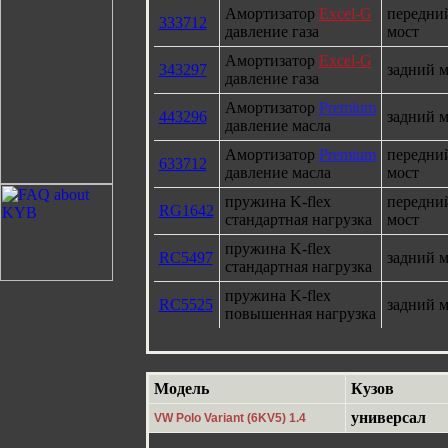
Амортизатор
Excel-G
передни
333712
давление газа
мост
Амортизатор
Excel-G
343297
задний м
давление газа
Амортизатор
Premium
443296
задний м
давление масла
Амортизатор
Premium
передни
633712
давление масла
мост
пружина K-flex
передни
RG1642
стандартная нагрузка
мост
пружина K-flex
RC5497
задний м
стандартная нагрузка
пружина K-flex
RC5525
задний м
повышенная нагрузка
Модель
Кузов
универсал
VW Polo Variant (6KV5) 1.4