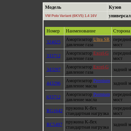
Модель
Кузов
универсал
VW Polo Variant (6KV5) 1.4 16V
Номер
Наименование
Сторона
Амортизатор
Ultra SR
передни
324025
давление газа
мост
Амортизатор
Excel-G
передни
333712
давление газа
мост
Амортизатор
Excel-G
343297
задний м
давление газа
Амортизатор
Premium
443296
задний м
давление масла
Амортизатор
Premium
передни
633712
давление масла
мост
пружина K-flex
передни
RG1642
стандартная нагрузка
мост
пружина K-flex
RC5497
задний м
стандартная нагрузка