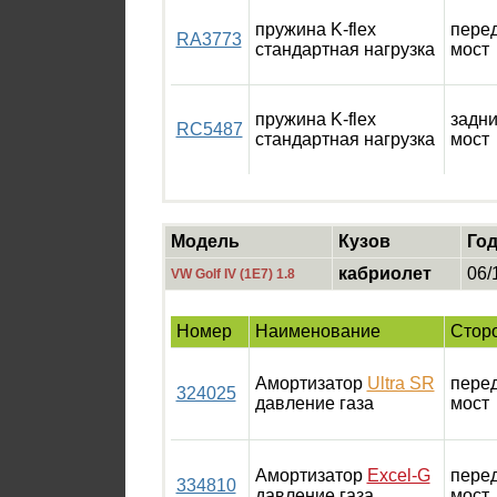
пружина K-flex
пере
RA3773
стандартная нагрузка
мост
пружина K-flex
задн
RC5487
стандартная нагрузка
мост
Модель
Кузов
Го
кабриолет
06/
VW Golf IV (1E7) 1.8
Номер
Наименование
Стор
Амортизатор
Ultra SR
пере
324025
давление газа
мост
Амортизатор
Excel-G
пере
334810
давление газа
мост