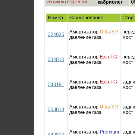
кабриолет
0
VW Golf IV (1E7) 1.9 TDI
Номер
Наименование
Стор
Амортизатор
Ultra SR
пере
324025
давление газа
мост
Амортизатор
Excel-G
пере
334810
давление газа
мост
Амортизатор
Excel-G
задн
343191
давление газа
мост
Амортизатор
Ultra SR
задн
353013
давление газа
мост
Амортизатор
Premium
задн
443800