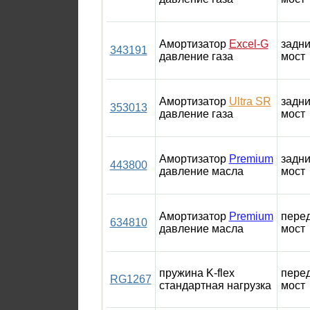
Амортизатор
Excel-G
задн
343191
давление газа
мост
Амортизатор
Ultra SR
задн
353013
давление газа
мост
Амортизатор
Premium
задн
443800
давление масла
мост
Амортизатор
Premium
пере
634810
давление масла
мост
пружина K-flex
пере
RG1267
стандартная нагрузка
мост