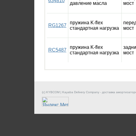
634810
давление масла
мост
пружина K-flex
пере
RG1267
стандартная нагрузка
мост
пружина K-flex
задн
RC5487
стандартная нагрузка
мост
(c) KYBCOM | Kayaba Delivery Company - доставка амортизатор