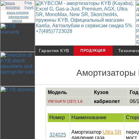
0
ед.
0
руб.
ваша корзина
оформление
заказа
Гарантия KYB
Техничес
ПРОДУКЦИЯ
Амортизаторы 
Модель
Кузов
Год
кабриолет
06/1
VW Golf IV (1E7) 1.6
Номер
Наименование
Стор
Амортизатор
Ultra SR
пере
324025
давление газа
мост