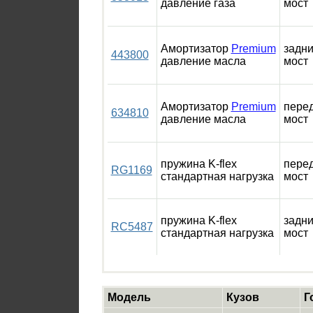
давление газа
мост
Амортизатор
Premium
задн
443800
давление масла
мост
Амортизатор
Premium
пере
634810
давление масла
мост
пружина K-flex
пере
RG1169
стандартная нагрузка
мост
пружина K-flex
задн
RC5487
стандартная нагрузка
мост
Модель
Кузов
Г