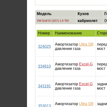
Модель
Кузов
Г
кабриолет
0
VW Golf IV (1E7) 1.9 TDI
Номер
Наименование
Стор
Амортизатор
Ultra SR
пере
324025
давление газа
мост
Амортизатор
Excel-G
пере
334810
давление газа
мост
Амортизатор
Excel-G
задн
343191
давление газа
мост
Амортизатор
Ultra SR
задн
353013