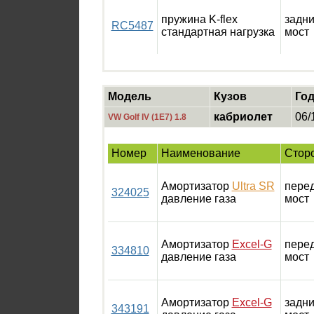
пружина K-flex
задн
RC5487
стандартная нагрузка
мост
Модель
Кузов
Го
кабриолет
06/
VW Golf IV (1E7) 1.8
Номер
Наименование
Стор
Амортизатор
Ultra SR
пере
324025
давление газа
мост
Амортизатор
Excel-G
пере
334810
давление газа
мост
Амортизатор
Excel-G
задн
343191