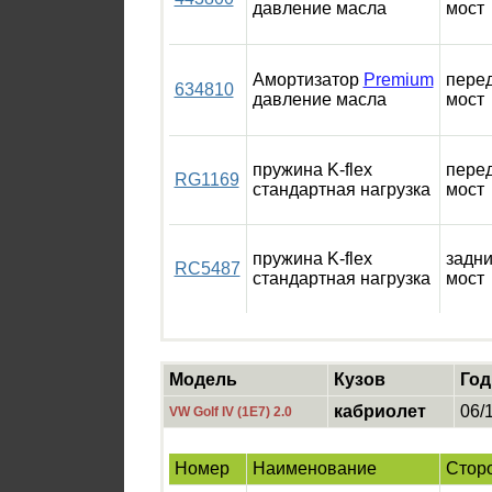
давление масла
мост
Амортизатор
Premium
пере
634810
давление масла
мост
пружина K-flex
пере
RG1169
стандартная нагрузка
мост
пружина K-flex
задн
RC5487
стандартная нагрузка
мост
Модель
Кузов
Год
кабриолет
06/
VW Golf IV (1E7) 2.0
Номер
Наименование
Стор