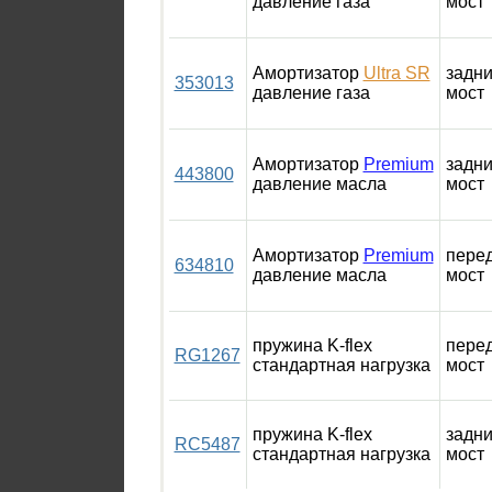
давление газа
мост
Амортизатор
Ultra SR
задн
353013
давление газа
мост
Амортизатор
Premium
задн
443800
давление масла
мост
Амортизатор
Premium
пере
634810
давление масла
мост
пружина K-flex
пере
RG1267
стандартная нагрузка
мост
пружина K-flex
задн
RC5487
стандартная нагрузка
мост