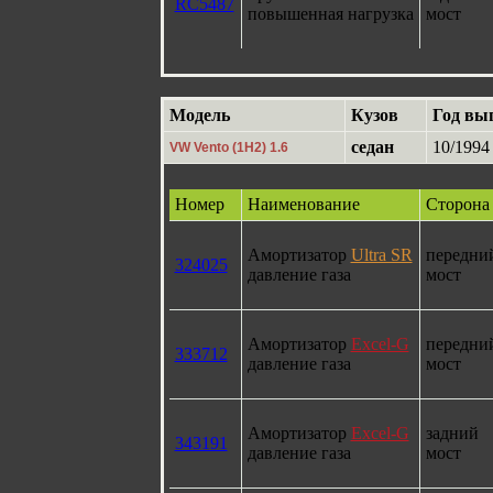
RC5487
повышенная нагрузка
мост
Модель
Кузов
Год вы
седан
10/1994 
VW Vento (1H2) 1.6
Номер
Наименование
Сторона
Амортизатор
Ultra SR
передни
324025
давление газа
мост
Амортизатор
Excel-G
передни
333712
давление газа
мост
Амортизатор
Excel-G
задний
343191
давление газа
мост