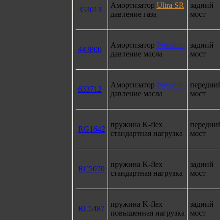
Амортизатор
Ultra SR
задний
353013
давление газа
мост
Амортизатор
Premium
задний
443800
давление масла
мост
Амортизатор
Premium
передни
633712
давление масла
мост
пружина K-flex
передни
RG1642
стандартная нагрузка
мост
пружина K-flex
задний
RC5070
стандартная нагрузка
мост
пружина K-flex
задний
RC5487
повышенная нагрузка
мост