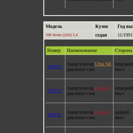
Модель
Кузов
Год вы
седан
11/1991
VW Vento (1H2) 1.4
Номер
Наименование
Сторона
Амортизатор
Ultra SR
передни
324025
давление газа
мост
Амортизатор
Excel-G
передни
333712
давление газа
мост
Амортизатор
Excel-G
задний
343191
давление газа
мост