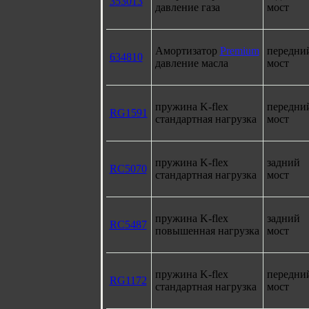
353013
давление газа
мост
Амортизатор
Premium
передни
634810
давление масла
мост
пружина K-flex
передни
RG1591
стандартная нагрузка
мост
пружина K-flex
задний
RC5070
стандартная нагрузка
мост
пружина K-flex
задний
RC5487
повышенная нагрузка
мост
пружина K-flex
передни
RG1172
стандартная нагрузка
мост