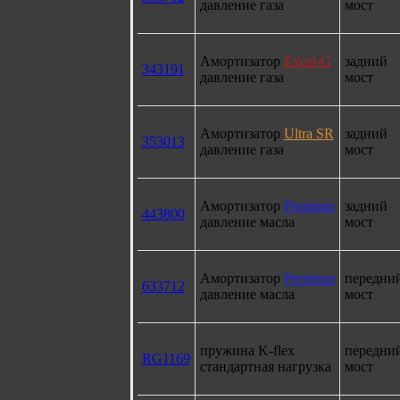
давление газа
мост
Амортизатор
Excel-G
задний
343191
давление газа
мост
Амортизатор
Ultra SR
задний
353013
давление газа
мост
Амортизатор
Premium
задний
443800
давление масла
мост
Амортизатор
Premium
передни
633712
давление масла
мост
пружина K-flex
передни
RG1169
стандартная нагрузка
мост