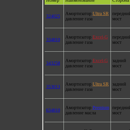
Номер
Наименование
Сторона
Амортизатор
Ultra SR
передни
324025
давление газа
мост
Амортизатор
Excel-G
передни
334810
давление газа
мост
Амортизатор
Excel-G
задний
343258
давление газа
мост
Амортизатор
Ultra SR
задний
353013
давление газа
мост
Амортизатор
Premium
передни
634810
давление масла
мост