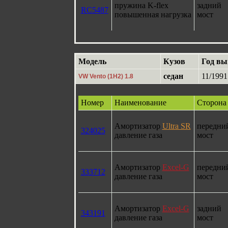
пружина K-flex
задний
RC5487
повышенная нагрузка
мост
Модель
Кузов
Год вы
седан
11/1991
VW Vento (1H2) 1.8
Номер
Наименование
Сторона
Амортизатор
Ultra SR
передни
324025
давление газа
мост
Амортизатор
Excel-G
передни
333712
давление газа
мост
Амортизатор
Excel-G
задний
343191
давление газа
мост