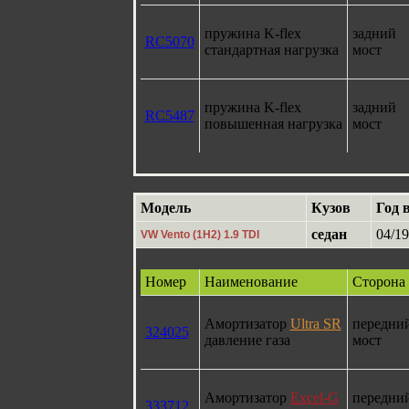
пружина K-flex
задний
RC5070
стандартная нагрузка
мост
пружина K-flex
задний
RC5487
повышенная нагрузка
мост
Модель
Кузов
Год 
седан
04/19
VW Vento (1H2) 1.9 TDI
Номер
Наименование
Сторона
Амортизатор
Ultra SR
передни
324025
давление газа
мост
Амортизатор
Excel-G
передни
333712