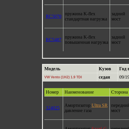
пружина K-flex
задний
RC5070
стандартная нагрузка
мост
пружина K-flex
задний
RC5487
повышенная нагрузка
мост
Модель
Кузов
Год 
седан
09/19
VW Vento (1H2) 1.9 TDI
Номер
Наименование
Сторона
Амортизатор
Ultra SR
передни
324025
давление газа
мост
Амортизатор
Excel-G
передни