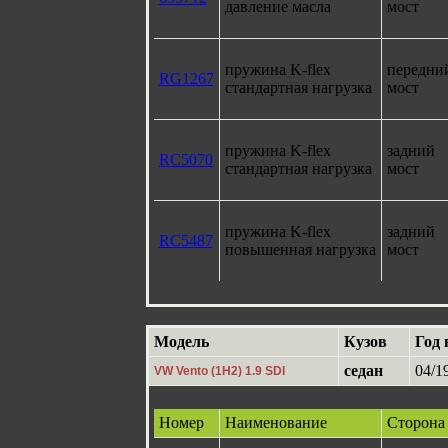
давление масла
мост
пружина K-flex
передни
RG1267
стандартная нагрузка
мост
пружина K-flex
задний
RC5070
стандартная нагрузка
мост
пружина K-flex
задний
RC5487
повышенная нагрузка
мост
Модель
Кузов
Год 
седан
04/1
VW Vento (1H2) 1.9 SDI
Номер
Наименование
Сторона