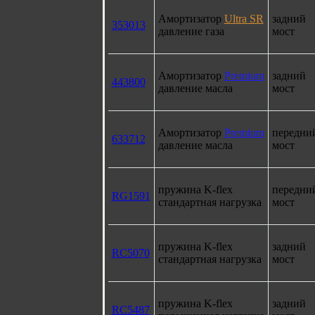
Амортизатор
Ultra SR
задний
353013
давление газа
мост
Амортизатор
Premium
задний
443800
давление масла
мост
Амортизатор
Premium
передни
633712
давление масла
мост
пружина K-flex
передни
RG1591
стандартная нагрузка
мост
пружина K-flex
задний
RC5070
стандартная нагрузка
мост
пружина K-flex
задний
RC5487