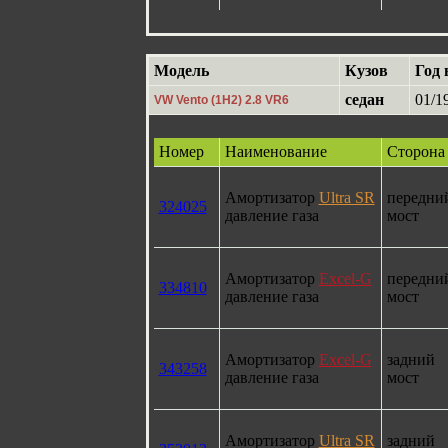
Модель
Кузов
Год 
седан
01/1
VW Vento (1H2) 2.8 VR6
Номер
Наименование
Сторона
Амортизатор
Ultra SR
передни
324025
давление газа
мост
Амортизатор
Excel-G
передни
334810
давление газа
мост
Амортизатор
Excel-G
задний
343258
давление газа
мост
Амортизатор
Ultra SR
задний