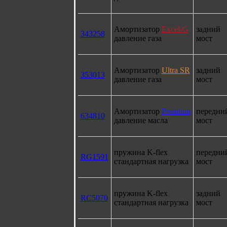
Амортизатор
Excel-G
задний
343258
давление газа
мост
Амортизатор
Ultra SR
задний
353013
давление газа
мост
Амортизатор
Premium
передни
634810
давление масла
мост
пружина K-flex
передни
RG1591
стандартная нагрузка
мост
пружина K-flex
задний
RC5070
стандартная нагрузка
мост