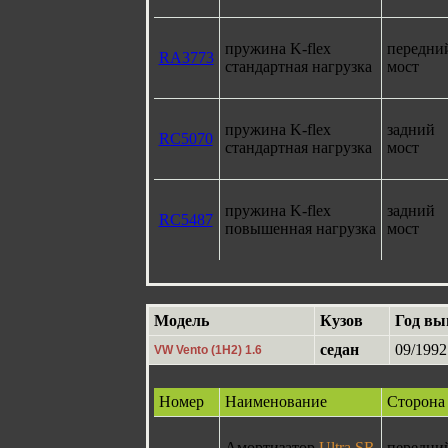
пружина K-flex
передни
RA3773
стандартная нагрузка
мост
пружина K-flex
задний
RC5070
стандартная нагрузка
мост
пружина K-flex
задний
RC5487
повышенная нагрузка
мост
Модель
Кузов
Год вы
седан
09/1992
VW Vento (1H2) 1.6
Номер
Наименование
Сторона
Амортизатор
Ultra SR
передни