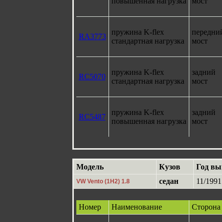
повышенная нагрузка
мост
пружина K-flex
передни
RA3773
стандартная нагрузка
мост
пружина K-flex
задний
RC5070
стандартная нагрузка
мост
пружина K-flex
задний
RC5487
повышенная нагрузка
мост
Модель
Кузов
Год вы
седан
11/1991
VW Vento (1H2) 1.8
Номер
Наименование
Сторона