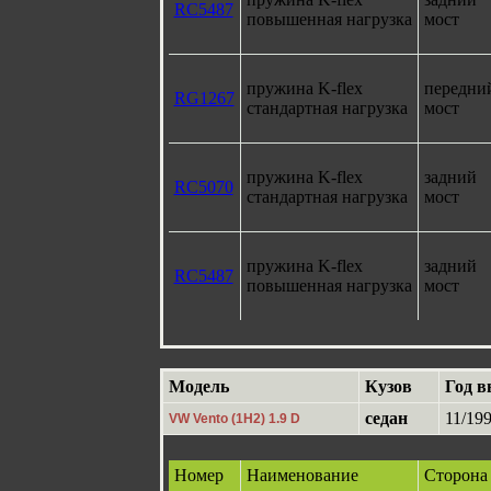
RC5487
повышенная нагрузка
мост
пружина K-flex
передни
RG1267
стандартная нагрузка
мост
пружина K-flex
задний
RC5070
стандартная нагрузка
мост
пружина K-flex
задний
RC5487
повышенная нагрузка
мост
Модель
Кузов
Год в
седан
11/199
VW Vento (1H2) 1.9 D
Номер
Наименование
Сторона