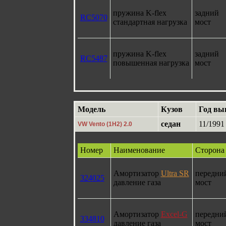
пружина K-flex
задний
RC5070
стандартная нагрузка
мост
пружина K-flex
задний
RC5487
повышенная нагрузка
мост
Модель
Кузов
Год вы
седан
11/1991
VW Vento (1H2) 2.0
Номер
Наименование
Сторона
Амортизатор
Ultra SR
передни
324025
давление газа
мост
Амортизатор
Excel-G
передни
334810
давление газа
мост