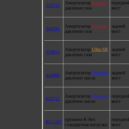
Амортизатор
Excel-G
передни
333712
давление газа
мост
Амортизатор
Excel-G
задний
343191
давление газа
мост
Амортизатор
Ultra SR
задний
353013
давление газа
мост
Амортизатор
Premium
задний
443800
давление масла
мост
Амортизатор
Premium
передни
633712
давление масла
мост
пружина K-flex
передни
RG1267
стандартная нагрузка
мост