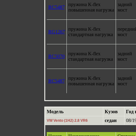
пружина K-flex
задний
RC5487
повышенная нагрузка
мост
пружина K-flex
передни
RG1267
стандартная нагрузка
мост
пружина K-flex
задний
RC5070
стандартная нагрузка
мост
пружина K-flex
задний
RC5487
повышенная нагрузка
мост
Модель
Кузов
Год 
седан
08/1
VW Vento (1H2) 2.8 VR6