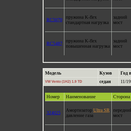
пружина K-flex
задний
RC5070
стандартная нагрузка
мост
пружина K-flex
задний
RC5487
повышенная нагрузка
мост
Модель
Кузов
Год 
седан
11/19
VW Vento (1H2) 1.9 TD
Номер
Наименование
Сторона
Амортизатор
Ultra SR
передни
324025
давление газа
мост