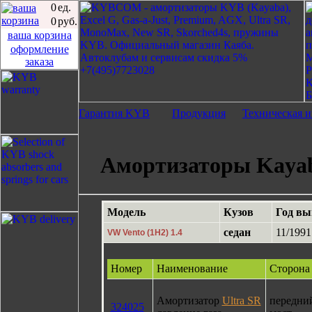
0
ед.
0
руб.
ваша корзина
оформление
заказа
Гарантия KYB
Продукция
Техническая 
Амортизаторы Kayaba
Модель
Кузов
Год вы
седан
11/1991
VW Vento (1H2) 1.4
Номер
Наименование
Сторона
Амортизатор
Ultra SR
передни
324025