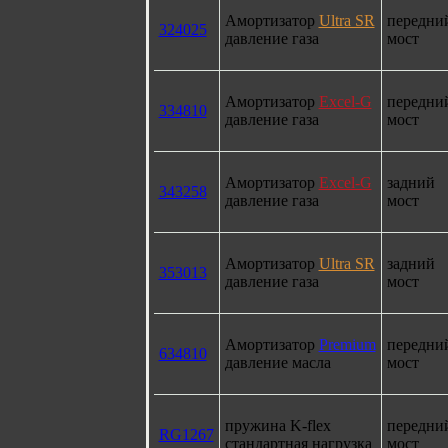
Амортизатор
Ultra SR
передни
324025
давление газа
мост
Амортизатор
Excel-G
передни
334810
давление газа
мост
Амортизатор
Excel-G
задний
343258
давление газа
мост
Амортизатор
Ultra SR
задний
353013
давление газа
мост
Амортизатор
Premium
передни
634810
давление масла
мост
пружина K-flex
передни
RG1267
стандартная нагрузка
мост