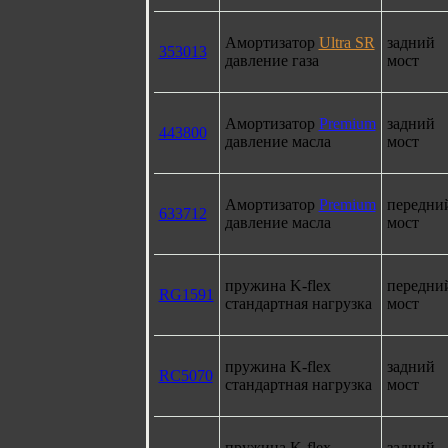
Амортизатор
Ultra SR
задний
353013
давление газа
мост
Амортизатор
Premium
задний
443800
давление масла
мост
Амортизатор
Premium
передни
633712
давление масла
мост
пружина K-flex
передни
RG1591
стандартная нагрузка
мост
пружина K-flex
задний
RC5070
стандартная нагрузка
мост
пружина K-flex
задний