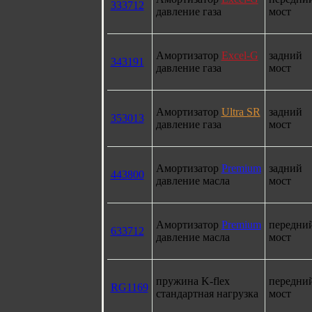
333712
давление газа
мост
Амортизатор
Excel-G
задний
343191
давление газа
мост
Амортизатор
Ultra SR
задний
353013
давление газа
мост
Амортизатор
Premium
задний
443800
давление масла
мост
Амортизатор
Premium
передни
633712
давление масла
мост
пружина K-flex
передни
RG1169
стандартная нагрузка
мост