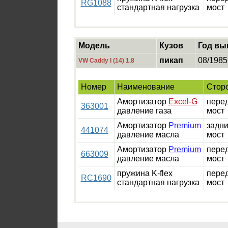
RG1088
стандартная нагрузка
мост
Модель
Кузов
Год вы
пикап
08/1985
VW Caddy I (14) 1.8
Номер
Наименование
Стор
Амортизатор
Excel-G
пере
363001
давление газа
мост
Амортизатор
Premium
задн
441074
давление масла
мост
Амортизатор
Premium
пере
663009
давление масла
мост
пружина K-flex
пере
RC1690
стандартная нагрузка
мост