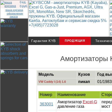
0
ед.
0
руб.
ваша корзина
оформление
заказа
Гарантия KYB
Техничес
ПРОДУКЦИЯ
Амортизаторы 
Модель
Кузов
Год вы
пикап
01/1983
VW Caddy I (14) 1.6
Номер
Наименование
Стор
Амортизатор
Excel-G
пере
363001
давление газа
мост