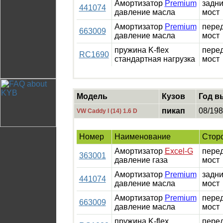
Амортизатор
Premium
задн
441074
давление масла
мост
Амортизатор
Premium
пере
663009
давление масла
мост
пружина K-flex
пере
RC1690
стандартная нагрузка
мост
Модель
Кузов
Год в
пикап
08/198
VW Caddy I (14) 1.6 D
Номер
Наименование
Стор
Амортизатор
Excel-G
пере
363001
давление газа
мост
Амортизатор
Premium
задн
441074
давление масла
мост
Амортизатор
Premium
пере
663009
давление масла
мост
пружина K-flex
пере