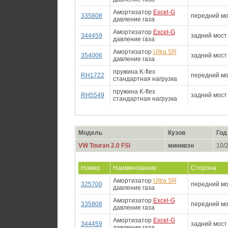
Амортизатор
Excel-G
335808
передний мо
давление газа
Амортизатор
Excel-G
344459
задний мост
давление газа
Амортизатор
Ultra SR
354006
задний мост
давление газа
пружина K-flex
RH1722
передний мо
стандартная нагрузка
пружина K-flex
RH5549
задний мост
стандартная нагрузка
Модель
Кузов
Год
VW Touran 2.0 FSI
минивэн
10/2
Номер
Наименование
Сторона
Амортизатор
Ultra SR
325700
передний мо
давление газа
Амортизатор
Excel-G
335808
передний мо
давление газа
Амортизатор
Excel-G
344459
задний мост
давление газа