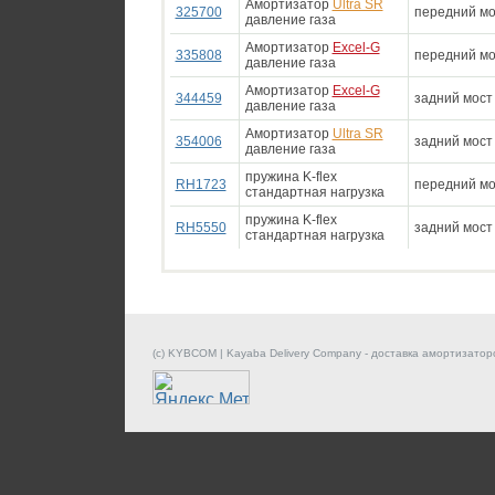
Амортизатор
Ultra SR
325700
передний мо
давление газа
Амортизатор
Excel-G
335808
передний мо
давление газа
Амортизатор
Excel-G
344459
задний мост
давление газа
Амортизатор
Ultra SR
354006
задний мост
давление газа
пружина K-flex
RH1723
передний мо
стандартная нагрузка
пружина K-flex
RH5550
задний мост
стандартная нагрузка
(c) KYBCOM | Kayaba Delivery Company - доставка амортизатор