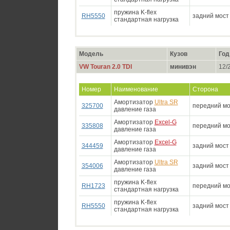
пружина K-flex
RH5550
задний мост
стандартная нагрузка
Модель
Кузов
Год
VW Touran 2.0 TDI
минивэн
12/2
Номер
Наименование
Сторона
Амортизатор
Ultra SR
325700
передний мо
давление газа
Амортизатор
Excel-G
335808
передний мо
давление газа
Амортизатор
Excel-G
344459
задний мост
давление газа
Амортизатор
Ultra SR
354006
задний мост
давление газа
пружина K-flex
RH1723
передний мо
стандартная нагрузка
пружина K-flex
RH5550
задний мост
стандартная нагрузка