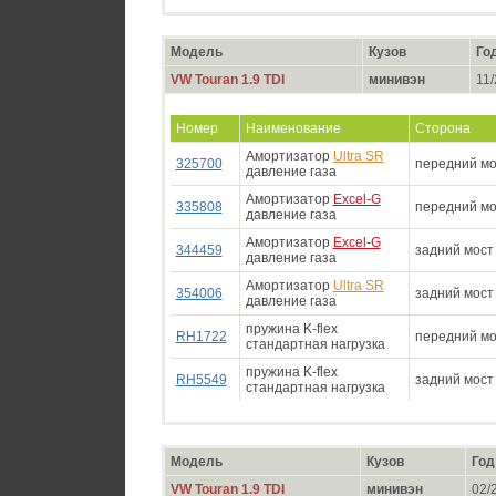
Модель
Кузов
Го
VW Touran 1.9 TDI
минивэн
11/
Номер
Наименование
Сторона
Амортизатор
Ultra SR
325700
передний мо
давление газа
Амортизатор
Excel-G
335808
передний мо
давление газа
Амортизатор
Excel-G
344459
задний мост
давление газа
Амортизатор
Ultra SR
354006
задний мост
давление газа
пружина K-flex
RH1722
передний мо
стандартная нагрузка
пружина K-flex
RH5549
задний мост
стандартная нагрузка
Модель
Кузов
Год
VW Touran 1.9 TDI
минивэн
02/2