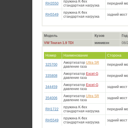
пружина K-flex
RH3550
передний мо
стандартная нагрузка
пружина K-flex
RH5549
задний мост
стандартная нагрузка
Модель
Кузов
Год
VW Touran 1.9 TDI
минивэн
08/2
Номер
Наименование
Сторона
Амортизатор
Ultra SR
325700
передний мо
давление газа
Амортизатор
Excel-G
335808
передний мо
давление газа
Амортизатор
Excel-G
344459
задний мост
давление газа
Амортизатор
Ultra SR
354006
задний мост
давление газа
пружина K-flex
RH1722
передний мо
стандартная нагрузка
пружина K-flex
RH5549
задний мост
стандартная нагрузка