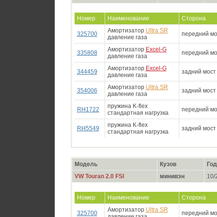
Номер
Наименование
Сторона
Амортизатор
Ultra SR
325700
передний мо
давление газа
Амортизатор
Excel-G
335808
передний мо
давление газа
Амортизатор
Excel-G
344459
задний мост
давление газа
Амортизатор
Ultra SR
354006
задний мост
давление газа
пружина K-flex
RH1722
передний мо
стандартная нагрузка
пружина K-flex
RH5549
задний мост
стандартная нагрузка
Модель
Кузов
Год
VW Touran 2.0 FSI
минивэн
10/2
Номер
Наименование
Сторона
Амортизатор
Ultra SR
325700
передний мо
давление газа