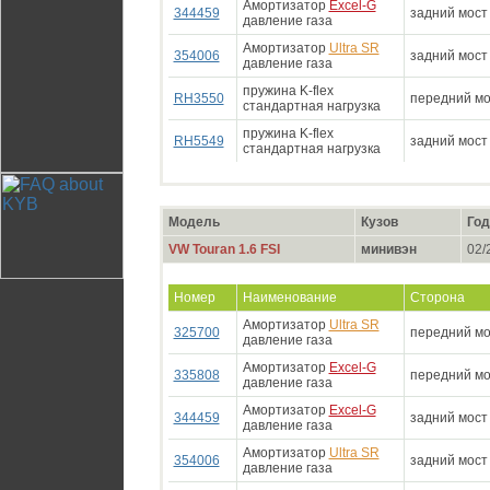
Амортизатор
Excel-G
344459
задний мост
давление газа
Амортизатор
Ultra SR
354006
задний мост
давление газа
пружина K-flex
RH3550
передний мо
стандартная нагрузка
пружина K-flex
RH5549
задний мост
стандартная нагрузка
Модель
Кузов
Год
VW Touran 1.6 FSI
минивэн
02/2
Номер
Наименование
Сторона
Амортизатор
Ultra SR
325700
передний мо
давление газа
Амортизатор
Excel-G
335808
передний мо
давление газа
Амортизатор
Excel-G
344459
задний мост
давление газа
Амортизатор
Ultra SR
354006
задний мост
давление газа