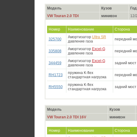
Модель
Кузов
Год
VW Touran 2.0 TDI
минивэн
12/2
Номер
Наименование
Сторона
Амортизатор
Ultra SR
325700
передний мо
давление газа
Амортизатор
Excel-G
335808
передний мо
давление газа
Амортизатор
Excel-G
344459
задний мост
давление газа
пружина K-flex
RH1723
передний мо
стандартная нагрузка
пружина K-flex
RH5550
задний мост
стандартная нагрузка
Модель
Кузов
VW Touran 2.0 TDI 16V
минивэн
Номер
Наименование
Сторона