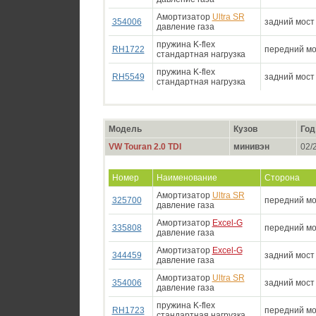
Амортизатор
Ultra SR
354006
задний мост
давление газа
пружина K-flex
RH1722
передний мо
стандартная нагрузка
пружина K-flex
RH5549
задний мост
стандартная нагрузка
Модель
Кузов
Год
VW Touran 2.0 TDI
минивэн
02/2
Номер
Наименование
Сторона
Амортизатор
Ultra SR
325700
передний мо
давление газа
Амортизатор
Excel-G
335808
передний мо
давление газа
Амортизатор
Excel-G
344459
задний мост
давление газа
Амортизатор
Ultra SR
354006
задний мост
давление газа
пружина K-flex
RH1723
передний мо
стандартная нагрузка