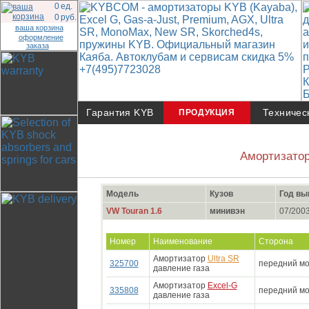
0
ед.
0
руб.
ваша корзина
оформление
заказа
Гарантия KYB
Техничес
ПРОДУКЦИЯ
Амортизатор
Модель
Кузов
Год вы
VW Touran 1.6
минивэн
07/2003 
Номер
Наименование
Сторона
Амортизатор
Ultra SR
325700
передний мо
давление газа
Амортизатор
Excel-G
335808
передний мо
давление газа