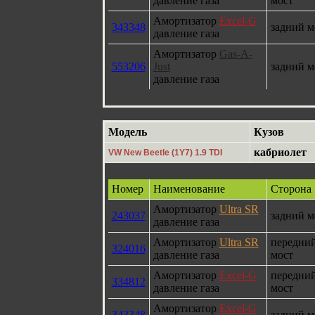
давление газа
мост
Амортизатор
Excel-G
343348
задний м
давление газа
Амортизатор
Gas-A-
553206
Just
задний м
давление газа
Модель
Кузов
кабриолет
VW New Beetle (1Y7) 1.9 TDI
Номер
Наименование
Сторона
Амортизатор
Ultra SR
243037
задний м
давление газа
Амортизатор
Ultra SR
передни
324016
давление газа
мост
Амортизатор
Excel-G
передни
334812
давление газа
мост
Амортизатор
Excel-G
343348
задний м