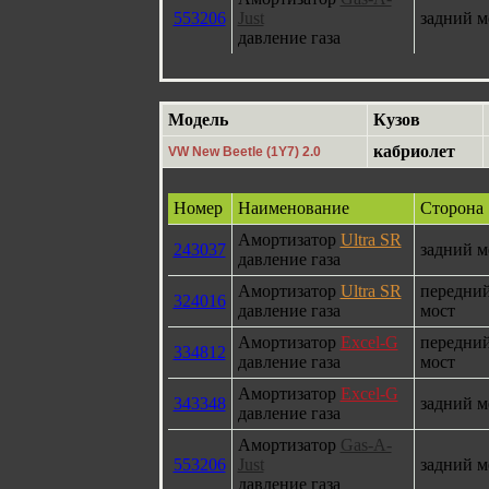
553206
Just
задний м
давление газа
Модель
Кузов
кабриолет
VW New Beetle (1Y7) 2.0
Номер
Наименование
Сторона
Амортизатор
Ultra SR
243037
задний м
давление газа
Амортизатор
Ultra SR
передни
324016
давление газа
мост
Амортизатор
Excel-G
передни
334812
давление газа
мост
Амортизатор
Excel-G
343348
задний м
давление газа
Амортизатор
Gas-A-
553206
Just
задний м
давление газа