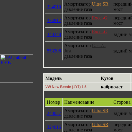
Амортизатор
Ultra SR
передни
324016
давление газа
мост
Амортизатор
Excel-G
передни
334812
давление газа
мост
Амортизатор
Excel-G
343348
задний м
давление газа
Амортизатор
Gas-A-
553206
Just
задний м
давление газа
Модель
Кузов
кабриолет
VW New Beetle (1Y7) 1.6
Номер
Наименование
Сторона
Амортизатор
Ultra SR
243037
задний м
давление газа
Амортизатор
Ultra SR
передни
324016
давление газа
мост