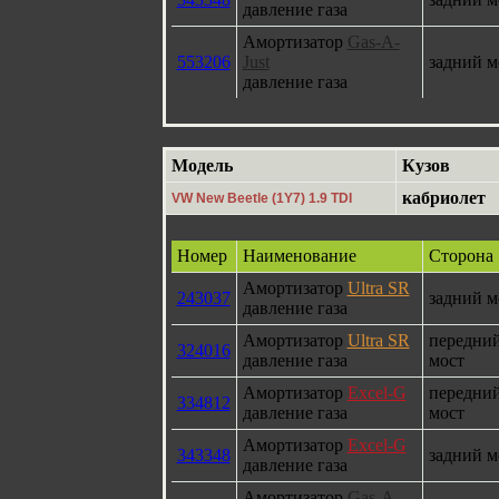
давление газа
Амортизатор
Gas-A-
553206
Just
задний м
давление газа
Модель
Кузов
кабриолет
VW New Beetle (1Y7) 1.9 TDI
Номер
Наименование
Сторона
Амортизатор
Ultra SR
243037
задний м
давление газа
Амортизатор
Ultra SR
передни
324016
давление газа
мост
Амортизатор
Excel-G
передни
334812
давление газа
мост
Амортизатор
Excel-G
343348
задний м
давление газа
Амортизатор
Gas-A-