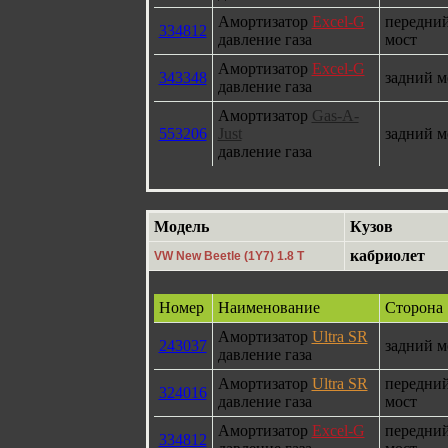
Амортизатор
Excel-G
передни
334812
давление газа
мост
Амортизатор
Excel-G
343348
задний м
давление газа
Амортизатор
Gas-A-
553206
Just
задний м
давление газа
Модель
Кузов
кабриолет
VW New Beetle (1Y7) 1.8 T
Номер
Наименование
Сторона
Амортизатор
Ultra SR
243037
задний м
давление газа
Амортизатор
Ultra SR
передни
324016
давление газа
мост
Амортизатор
Excel-G
передни
334812