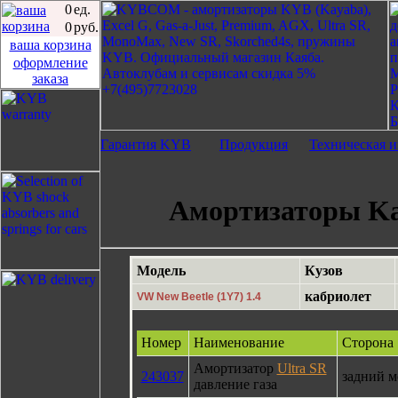
0
ед.
0
руб.
ваша корзина
оформление
заказа
Гарантия KYB
Продукция
Техническая 
Амортизаторы Ka
Модель
Кузов
кабриолет
VW New Beetle (1Y7) 1.4
Номер
Наименование
Сторона
Амортизатор
Ultra SR
243037
задний м
давление газа