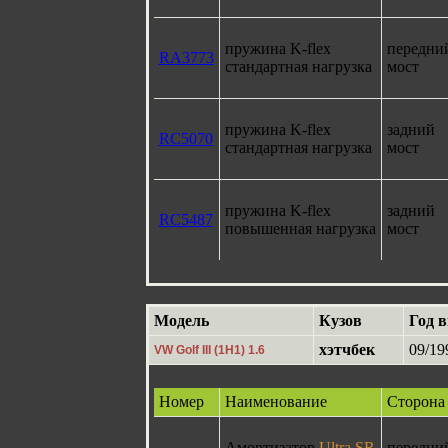
пружина K-flex
передни
RA3773
стандартная нагрузка
мост
пружина K-flex
задний
RC5070
стандартная нагрузка
мост
пружина K-flex
задний
RC5487
повышенная нагрузка
мост
Модель
Кузов
Год 
хэтчбек
09/19
VW Golf III (1H1) 1.6
Номер
Наименование
Сторона
Амортизатор
Ultra SR
передни