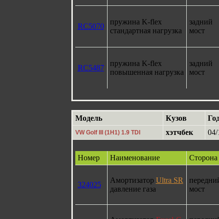
пружина K-flex
задний
RC5070
стандартная нагрузка
мост
пружина K-flex
задний
RC5487
повышенная нагрузка
мост
Модель
Кузов
Го
хэтчбек
04/
VW Golf III (1H1) 1.9 TDI
Номер
Наименование
Сторона
Амортизатор
Ultra SR
передни
324025
давление газа
мост