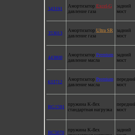
Амортизатор
Excel-G
задний
343191
давление газа
мост
Амортизатор
Ultra SR
задний
353013
давление газа
мост
Амортизатор
Premium
задний
443800
давление масла
мост
Амортизатор
Premium
передни
633712
давление масла
мост
пружина K-flex
передни
RG1591
стандартная нагрузка
мост
пружина K-flex
задний
RC5070