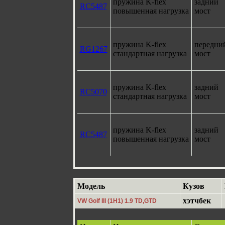
пружина K-flex
задний
RC5487
повышенная нагрузка
мост
пружина K-flex
передни
RG1267
стандартная нагрузка
мост
пружина K-flex
задний
RC5070
стандартная нагрузка
мост
пружина K-flex
задний
RC5487
повышенная нагрузка
мост
Модель
Кузов
хэтчбек
VW Golf III (1H1) 1.9 TD,GTD