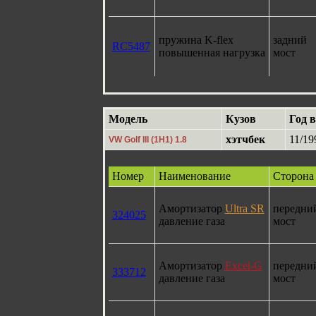
пружина K-flex
задний
RC5487
повышенная нагрузка
мост
Модель
Кузов
Год 
хэтчбек
11/19
VW Golf III (1H1) 1.8
Номер
Наименование
Сторона
Амортизатор
Ultra SR
передни
324025
давление газа
мост
Амортизатор
Excel-G
передни
333712
давление газа
мост