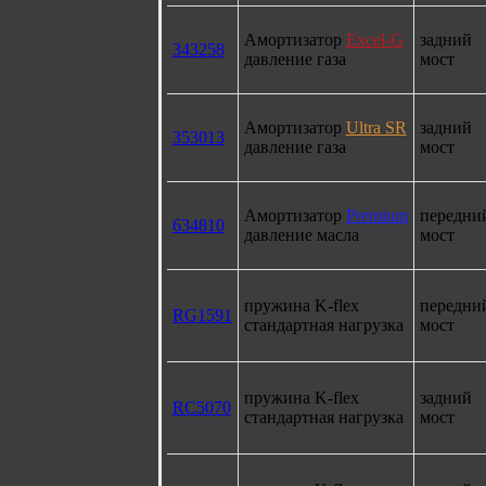
Амортизатор
Excel-G
задний
343258
давление газа
мост
Амортизатор
Ultra SR
задний
353013
давление газа
мост
Амортизатор
Premium
передни
634810
давление масла
мост
пружина K-flex
передни
RG1591
стандартная нагрузка
мост
пружина K-flex
задний
RC5070
стандартная нагрузка
мост