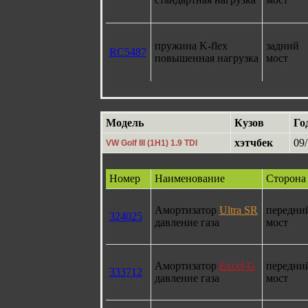
пружина K-flex
задний
RC5487
повышенная нагрузка
мост
Модель
Кузов
Го
хэтчбек
09/
VW Golf III (1H1) 1.9 TDI
Номер
Наименование
Сторона
Амортизатор
Ultra SR
передни
324025
давление газа
мост
Амортизатор
Excel-G
передни
333712
давление газа
мост