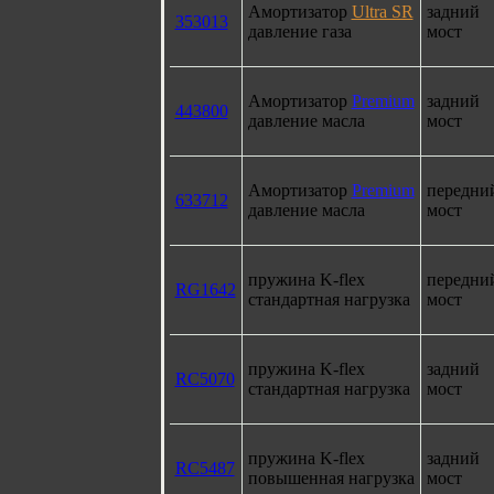
Амортизатор
Ultra SR
задний
353013
давление газа
мост
Амортизатор
Premium
задний
443800
давление масла
мост
Амортизатор
Premium
передни
633712
давление масла
мост
пружина K-flex
передни
RG1642
стандартная нагрузка
мост
пружина K-flex
задний
RC5070
стандартная нагрузка
мост
пружина K-flex
задний
RC5487
повышенная нагрузка
мост