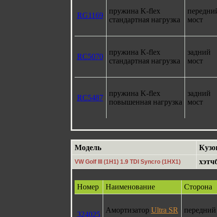
пружина K-flex
передни
RG1169
стандартная нагрузка
мост
пружина K-flex
задний
RC5070
стандартная нагрузка
мост
пружина K-flex
задний
RC5487
повышенная нагрузка
мост
Модель
Кузо
хэтч
VW Golf III (1H1) 1.9 TDI Syncro (1HX1)
Номер
Наименование
Сторона
Амортизатор
Ultra SR
передний
324025