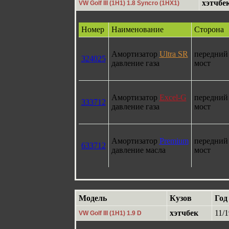
хэтчбе
VW Golf III (1H1) 1.8 Syncro (1HX1)
Номер
Наименование
Сторона
Амортизатор
Ultra SR
передний
324025
давление газа
мост
Амортизатор
Excel-G
передний
333712
давление газа
мост
Амортизатор
Premium
передний
633712
давление масла
мост
Модель
Кузов
Год
хэтчбек
11/1
VW Golf III (1H1) 1.9 D