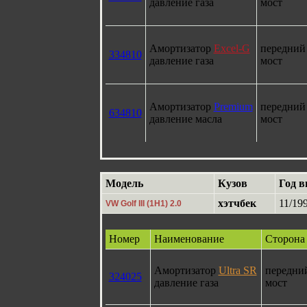
давление газа
мост
Амортизатор
Excel-G
передний
334810
давление газа
мост
Амортизатор
Premium
передний
634810
давление масла
мост
Модель
Кузов
Год 
хэтчбек
11/199
VW Golf III (1H1) 2.0
Номер
Наименование
Сторона
Амортизатор
Ultra SR
передни
324025
давление газа
мост