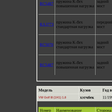
пружина K-flex
задний
RC5487
повышенная нагрузка
мост
пружина K-flex
передни
RA3773
стандартная нагрузка
мост
пружина K-flex
задний
RC5070
стандартная нагрузка
мост
пружина K-flex
задний
RC5487
повышенная нагрузка
мост
Модель
Кузов
Год 
хэтчбек
11/19
VW Golf III (1H1) 1.8
Номер
Наименование
Сторона