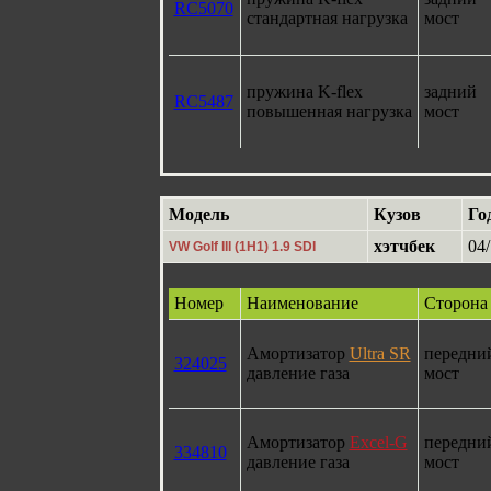
RC5070
стандартная нагрузка
мост
пружина K-flex
задний
RC5487
повышенная нагрузка
мост
Модель
Кузов
Го
хэтчбек
04/
VW Golf III (1H1) 1.9 SDI
Номер
Наименование
Сторона
Амортизатор
Ultra SR
передни
324025
давление газа
мост
Амортизатор
Excel-G
передни
334810
давление газа
мост