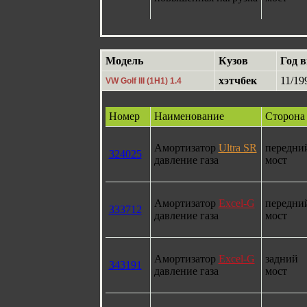
Модель
Кузов
Год 
хэтчбек
11/19
VW Golf III (1H1) 1.4
Номер
Наименование
Сторона
Амортизатор
Ultra SR
передни
324025
давление газа
мост
Амортизатор
Excel-G
передни
333712
давление газа
мост
Амортизатор
Excel-G
задний
343191
давление газа
мост