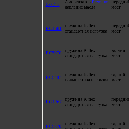
Амортизатор
Premium
передни
633712
давление масла
мост
пружина K-flex
передни
RG1591
стандартная нагрузка
мост
пружина K-flex
задний
RC5070
стандартная нагрузка
мост
пружина K-flex
задний
RC5487
повышенная нагрузка
мост
пружина K-flex
передни
RG1267
стандартная нагрузка
мост
пружина K-flex
задний
RC5070
стандартная нагрузка
мост