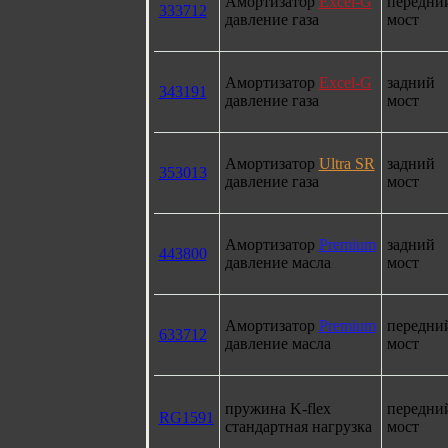
Амортизатор
Excel-G
передни
333712
давление газа
мост
Амортизатор
Excel-G
задний
343191
давление газа
мост
Амортизатор
Ultra SR
задний
353013
давление газа
мост
Амортизатор
Premium
задний
443800
давление масла
мост
Амортизатор
Premium
передни
633712
давление масла
мост
пружина K-flex
передни
RG1591
стандартная нагрузка
мост