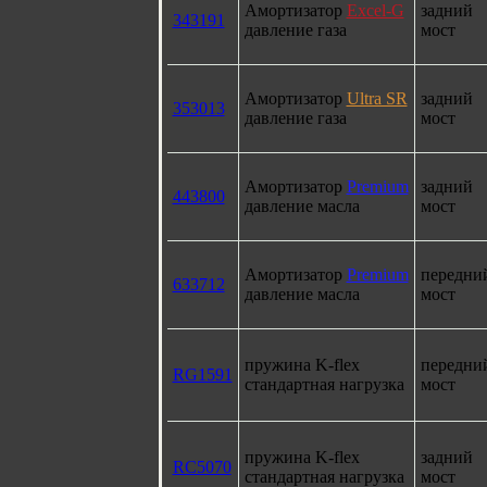
Амортизатор
Excel-G
задний
343191
давление газа
мост
Амортизатор
Ultra SR
задний
353013
давление газа
мост
Амортизатор
Premium
задний
443800
давление масла
мост
Амортизатор
Premium
передни
633712
давление масла
мост
пружина K-flex
передни
RG1591
стандартная нагрузка
мост
пружина K-flex
задний
RC5070
стандартная нагрузка
мост