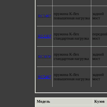
пружина K-flex
задний
RC5487
повышенная нагрузка
мост
пружина K-flex
передни
RG1267
стандартная нагрузка
мост
пружина K-flex
задний
RC5070
стандартная нагрузка
мост
пружина K-flex
задний
RC5487
повышенная нагрузка
мост
Модель
Кузов