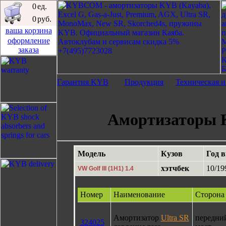
0
ед.
0
руб.
ваша корзина
оформление
заказа
Гарантия KYB
Продукция
Техническая 
Амортизаторы K
Модель
Кузов
Год 
хэтчбек
10/19
VW Golf III (1H1) 1.4
Номер
Наименование
Сторона
Амортизатор
Ultra SR
передни
324025