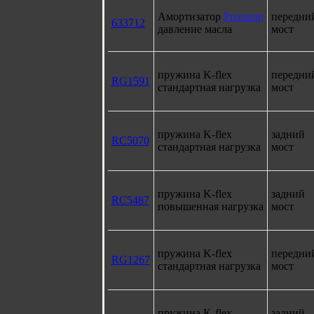
Амортизатор
Premium
передни
633712
давление масла
мост
пружина K-flex
передни
RG1591
стандартная нагрузка
мост
пружина K-flex
задний
RC5070
стандартная нагрузка
мост
пружина K-flex
задний
RC5487
повышенная нагрузка
мост
пружина K-flex
передни
RG1267
стандартная нагрузка
мост
пружина K-flex
задний