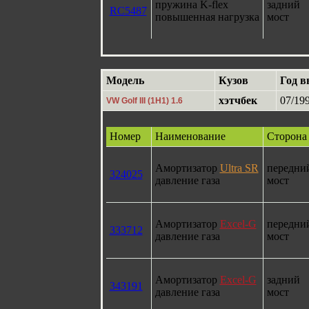
пружина K-flex
задний
RC5487
повышенная нагрузка
мост
Модель
Кузов
Год в
хэтчбек
07/199
VW Golf III (1H1) 1.6
Номер
Наименование
Сторона
Амортизатор
Ultra SR
передни
324025
давление газа
мост
Амортизатор
Excel-G
передни
333712
давление газа
мост
Амортизатор
Excel-G
задний
343191
давление газа
мост