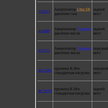
Амортизатор
Ultra SR
задний
353013
давление газа
мост
Амортизатор
Premium
задний
443800
давление масла
мост
Амортизатор
Premium
передни
633712
давление масла
мост
пружина K-flex
передни
RG1591
стандартная нагрузка
мост
пружина K-flex
задний
RC5070
стандартная нагрузка
мост