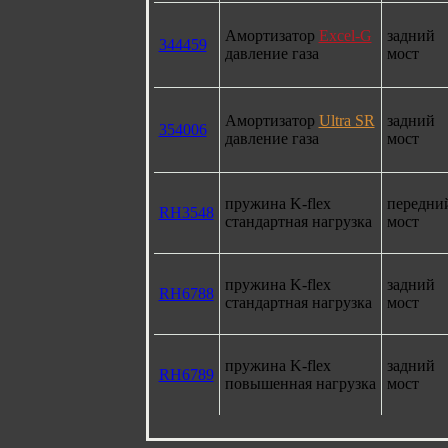
Амортизатор
Excel-G
задний
344459
давление газа
мост
Амортизатор
Ultra SR
задний
354006
давление газа
мост
пружина K-flex
передни
RH3548
стандартная нагрузка
мост
пружина K-flex
задний
RH6788
стандартная нагрузка
мост
пружина K-flex
задний
RH6789
повышенная нагрузка
мост