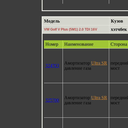
Модель
Кузов
хэтчбек
VW Golf V Plus (5M1) 2.0 TDI 16V
Номер
Наименование
Сторона
Амортизатор
Ultra SR
передни
324703
давление газа
мост
Амортизатор
Ultra SR
передни
325700
давление газа
мост