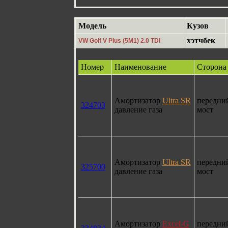
Модель
Кузов
хэтчбек
VW Golf V Plus (5M1) 2.0 TDI
Номер
Наименование
Сторона
Амортизатор
Ultra SR
передни
324703
давление газа
мост
Амортизатор
Ultra SR
передни
325700
давление газа
мост
Амортизатор
Excel-G
передни