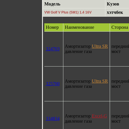
Модель
Кузов
хэтчбек
VW Golf V Plus (5M1) 1.4 16V
Номер
Наименование
Сторона
Амортизатор
Ultra SR
передни
324703
давление газа
мост
Амортизатор
Ultra SR
передни
325700
давление газа
мост
Амортизатор
Excel-G
передни
334834
давление газа
мост