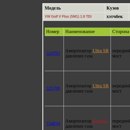
Модель
Кузов
хэтчбек
VW Golf V Plus (5M1) 1.9 TDI
Номер
Наименование
Сторона
Амортизатор
Ultra SR
передни
324703
давление газа
мост
Амортизатор
Ultra SR
передни
325700
давление газа
мост
Амортизатор
Excel-G
передни
334834
давление газа
мост