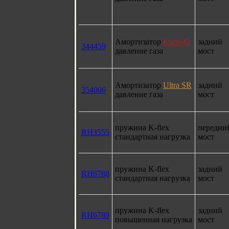
Амортизатор
Excel-G
задний
344459
давление газа
мост
Амортизатор
Ultra SR
задний
354006
давление газа
мост
пружина K-flex
передни
RH3555
стандартная нагрузка
мост
пружина K-flex
задний
RH6788
стандартная нагрузка
мост
пружина K-flex
задний
RH6789
повышенная нагрузка
мост