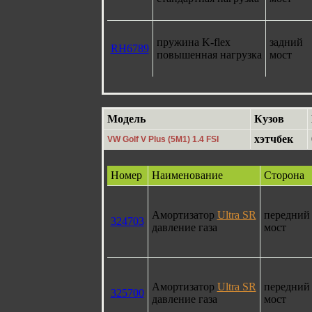
пружина K-flex
задний
RH6789
повышенная нагрузка
мост
Модель
Кузов
хэтчбек
VW Golf V Plus (5M1) 1.4 FSI
Номер
Наименование
Сторона
Амортизатор
Ultra SR
передний
324703
давление газа
мост
Амортизатор
Ultra SR
передний
325700
давление газа
мост