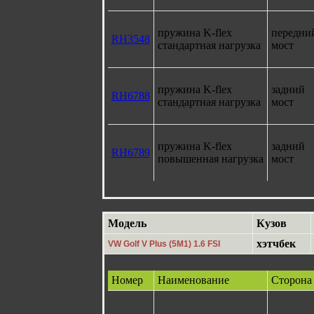
пружина K-flex
передни
RH3548
стандартная нагрузка
мост
пружина K-flex
задний
RH6788
стандартная нагрузка
мост
пружина K-flex
задний
RH6789
повышенная нагрузка
мост
Модель
Кузов
хэтчбек
VW Golf V Plus (5M1) 1.6 FSI
Номер
Наименование
Сторона