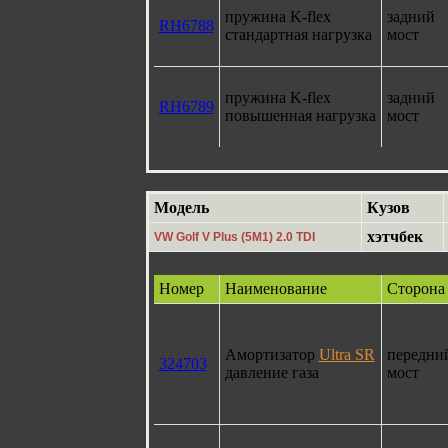
пружина K-flex
задний
RH6788
стандартная нагрузка
мост
пружина K-flex
задний
RH6789
повышенная нагрузка
мост
Модель
Кузов
хэтчбек
VW Golf V Plus (5M1) 2.0 TDI
Номер
Наименование
Сторона
Амортизатор
Ultra SR
передни
324703
давление газа
мост