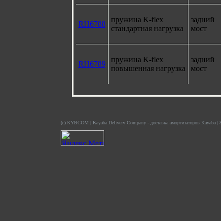
пружина K-flex
задний
RH6788
стандартная нагрузка
мост
пружина K-flex
задний
RH6789
повышенная нагрузка
мост
(c) KYBCOM | Kayaba Delivery Company - доставка амортизаторов Kayaba | 