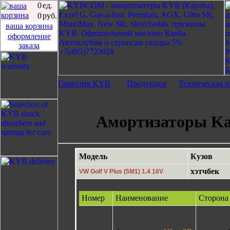
0
ед.
0
руб.
ваша корзина
оформление
заказа
Гарантия KYB
Продукция
Техническая 
Амортизаторы Kay
Модель
Кузов
хэтчбек
VW Golf V Plus (5M1) 1.4 16V
Номер
Наименование
Сторона