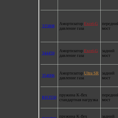
Амортизатор
Excel-G
передни
335808
давление газа
мост
Амортизатор
Excel-G
задний
344459
давление газа
мост
Амортизатор
Ultra SR
задний
354006
давление газа
мост
пружина K-flex
передни
RH3550
стандартная нагрузка
мост
пружина K-flex
задний