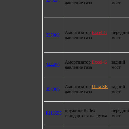
334834
давление газа
мост
Амортизатор
Excel-G
передни
335808
давление газа
мост
Амортизатор
Excel-G
задний
344459
давление газа
мост
Амортизатор
Ultra SR
задний
354006
давление газа
мост
пружина K-flex
передни
RH3555
стандартная нагрузка
мост