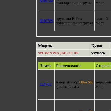
RH6788
стандартная нагрузка
мост
пружина K-flex
задний
RH6789
повышенная нагрузка
мост
Модель
Кузов
хэтчбек
VW Golf V Plus (5M1) 1.9 TDI
Номер
Наименование
Сторона
Амортизатор
Ultra SR
передни
324703
давление газа
мост