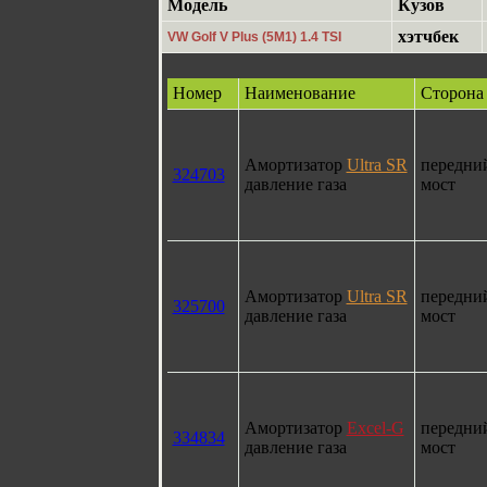
Модель
Кузов
хэтчбек
VW Golf V Plus (5M1) 1.4 TSI
Номер
Наименование
Сторона
Амортизатор
Ultra SR
передни
324703
давление газа
мост
Амортизатор
Ultra SR
передни
325700
давление газа
мост
Амортизатор
Excel-G
передни
334834
давление газа
мост