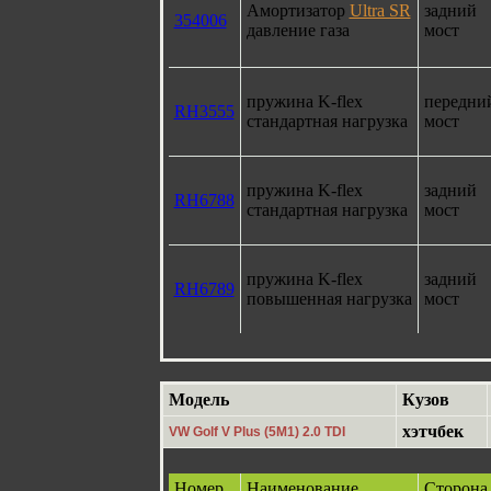
Амортизатор
Ultra SR
задний
354006
давление газа
мост
пружина K-flex
передни
RH3555
стандартная нагрузка
мост
пружина K-flex
задний
RH6788
стандартная нагрузка
мост
пружина K-flex
задний
RH6789
повышенная нагрузка
мост
Модель
Кузов
хэтчбек
VW Golf V Plus (5M1) 2.0 TDI
Номер
Наименование
Сторона