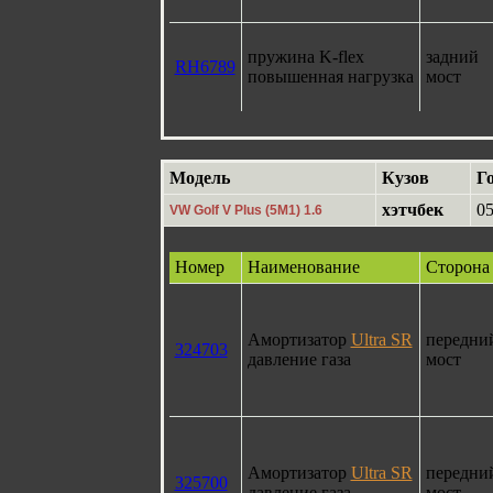
пружина K-flex
задний
RH6789
повышенная нагрузка
мост
Модель
Кузов
Г
хэтчбек
05
VW Golf V Plus (5M1) 1.6
Номер
Наименование
Сторона
Амортизатор
Ultra SR
передни
324703
давление газа
мост
Амортизатор
Ultra SR
передни
325700
давление газа
мост