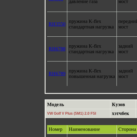
давление газа
мост
пружина K-flex
передни
RH3550
стандартная нагрузка
мост
пружина K-flex
задний
RH6788
стандартная нагрузка
мост
пружина K-flex
задний
RH6789
повышенная нагрузка
мост
Модель
Кузов
хэтчбек
VW Golf V Plus (5M1) 2.0 FSI
Номер
Наименование
Сторона