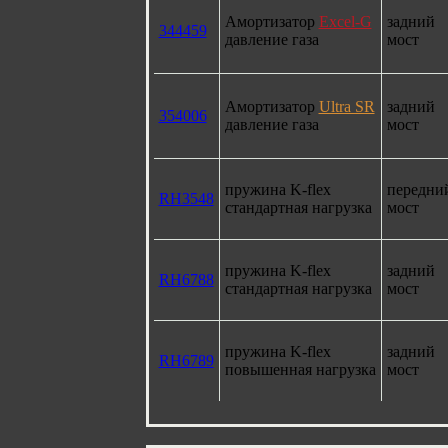
Амортизатор
Excel-G
задний
344459
давление газа
мост
Амортизатор
Ultra SR
задний
354006
давление газа
мост
пружина K-flex
передни
RH3548
стандартная нагрузка
мост
пружина K-flex
задний
RH6788
стандартная нагрузка
мост
пружина K-flex
задний
RH6789
повышенная нагрузка
мост