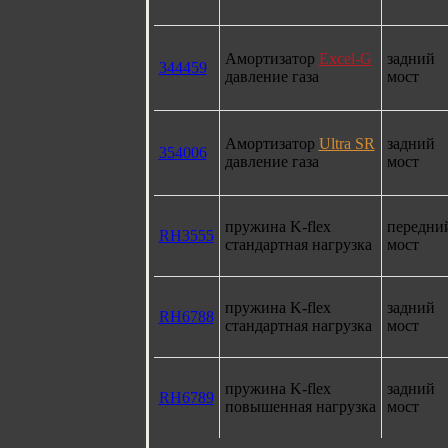
Амортизатор
Excel-G
задний
344459
давление газа
мост
Амортизатор
Ultra SR
задний
354006
давление газа
мост
пружина K-flex
передни
RH3555
стандартная нагрузка
мост
пружина K-flex
задний
RH6788
стандартная нагрузка
мост
пружина K-flex
задний
RH6789
повышенная нагрузка
мост